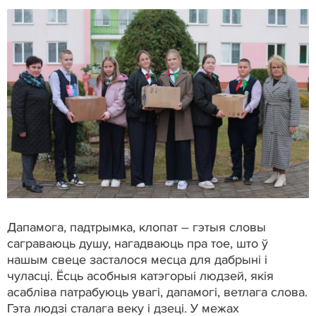
Дапамога, падтрымка, клопат – гэтыя словы
саграваюць душу, нагадваюць пра тое, што ў
нашым свеце засталося месца для дабрыні і
чуласці. Ёсць асобныя катэгорыі людзей, якія
асабліва патрабуюць увагі, дапамогі, ветлага слова.
Гэта людзі сталага веку і дзеці. У межах