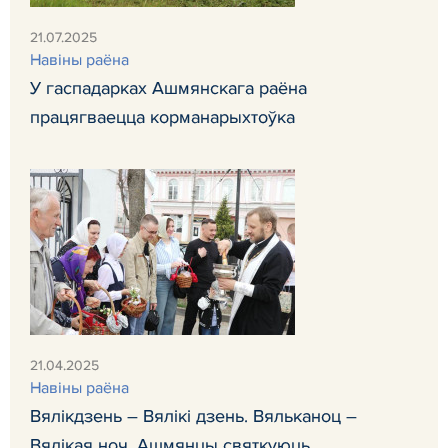
21.07.2025
Навiны раёна
У гаспадарках Ашмянскага раёна
працягваецца корманарыхтоўка
21.04.2025
Навiны раёна
Вялікдзень – Вялікі дзень. Вяльканоц –
Вялікая ноч. Ашмянцы святкуюць