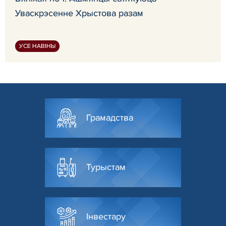
Уваскрэсенне Хрыстова разам
УСЕ НАВІНЫ
Грамадства
Турыстам
Інвестару