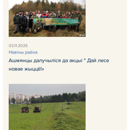
03.11.2025
Навiны раёна
Ашмянцы далучыліся да акцыі " Дай лесе
новае жыццё!»