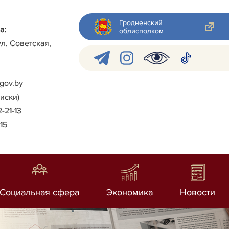
Гродненский
а:
облисполком
ул. Советская,
gov.by
писки)
2-21-13
-15
Социальная сфера
Экономика
Новости