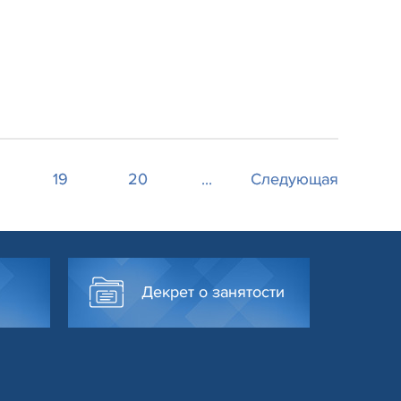
19
20
...
Следующая
Декрет о занятости