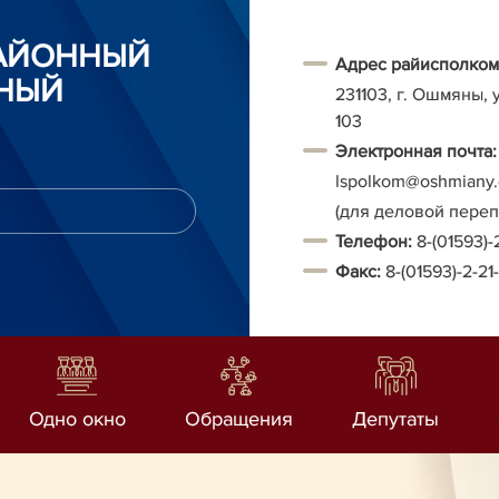
АЙОННЫЙ
Адрес райисполком
НЫЙ
231103, г. Ошмяны, 
103
Электронная почта:
Ispolkom@oshmiany.
(для деловой пере
Т
елефон:
8-(01593)-
Факс:
8-(01593)-2-21
Одно окно
Обращения
Депутаты