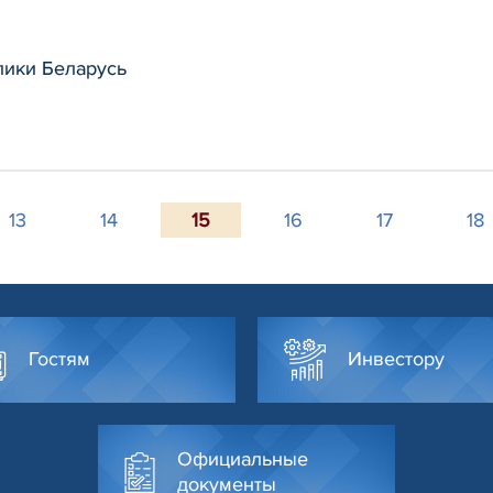
лики Беларусь
13
14
15
16
17
18
Гостям
Инвестору
Официальные
документы