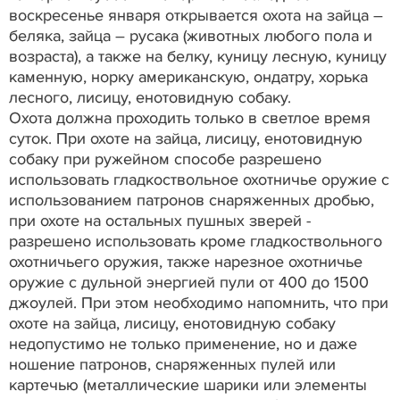
воскресенье января открывается охота на зайца –
беляка, зайца – русака (животных любого пола и
возраста), а также на белку, куницу лесную, куницу
каменную, норку американскую, ондатру, хорька
лесного, лисицу, енотовидную собаку.
Охота должна проходить только в светлое время
суток. При охоте на зайца, лисицу, енотовидную
собаку при ружейном способе разрешено
использовать гладкоствольное охотничье оружие с
использованием патронов снаряженных дробью,
при охоте на остальных пушных зверей -
разрешено использовать кроме гладкоствольного
охотничьего оружия, также нарезное охотничье
оружие с дульной энергией пули от 400 до 1500
джоулей. При этом необходимо напомнить, что при
охоте на зайца, лисицу, енотовидную собаку
недопустимо не только применение, но и даже
ношение патронов, снаряженных пулей или
картечью (металлические шарики или элементы