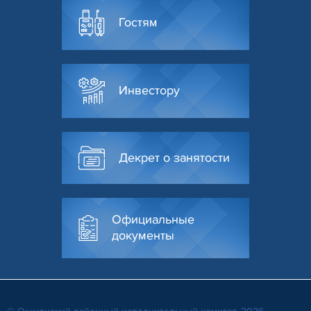
Гостям
Инвестору
Декрет о занятости
Официальные
документы