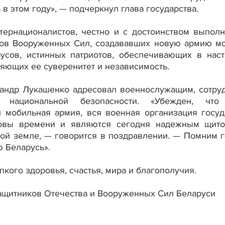
в этом году», — подчеркнул глава государства.
тернационалистов, честно и с достоинством выпол
анов Вооруженных Сил, создававших новую армию м
русов, истинных патриотов, обеспечивающих в нас
яющих ее суверенитет и независимость.
сандр Лукашенко адресовал военнослужащим, сотру
 национальной безопасности. «Убежден, что
и мобильная армия, вся военная организация госуд
овы времени и являются сегодня надежным щит
кой земле, — говорится в поздравлении. — Помним г
 Беларусь».
пкого здоровья, счастья, мира и благополучия.
ащитников Отечества и Вооруженных Сил Беларуси