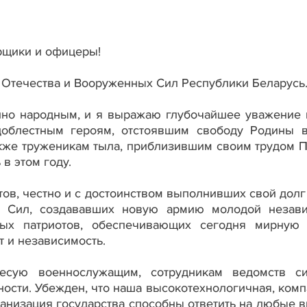
рщики и офицеры!
 Отечества и Вооруженных Сил Республики Беларусь
инно народным, и я выражаю глубочайшее уважение
доблестным героям, отстоявшим свободу Родины 
кже труженикам тыла, приблизившим своим трудом П
в этом году.
ов, честно и с достоинством выполнивших свой долг
х Сил, создававших новую армию молодой незав
нных патриотов, обеспечивающих сегодня мирную
 и независимость.
есую военнослужащим, сотрудникам ведомств с
ости. Убежден, что наша высокотехнологичная, комп
ганизация государства способны ответить на любые 