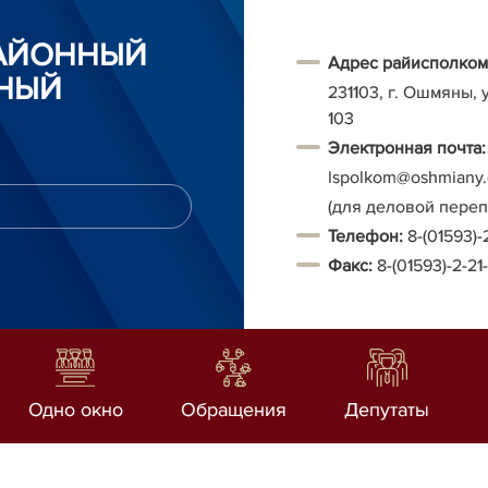
АЙОННЫЙ
Адрес райисполком
НЫЙ
231103, г. Ошмяны, 
103
Электронная почта:
Ispolkom@oshmiany.
(для деловой пере
Т
елефон:
8-(01593)-
Факс:
8-(01593)-2-21
Одно окно
Обращения
Депутаты