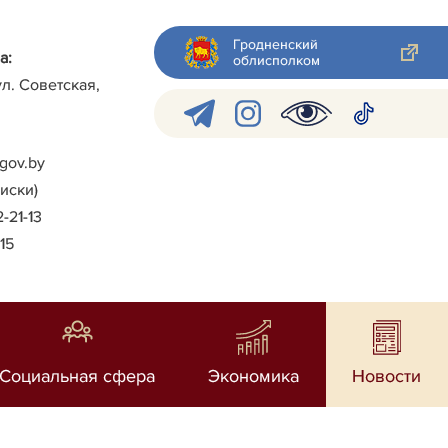
Гродненский
а:
облисполком
ул. Советская,
gov.by
писки)
2-21-13
-15
Социальная сфера
Экономика
Новости