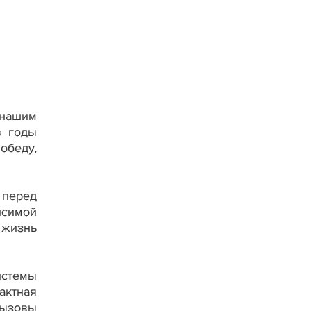
.
 нашим
в годы
обеду,
 перед
исимой
 жизнь
истемы
актная
вызовы