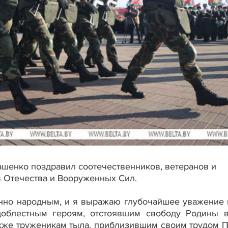
шенко поздравил соотечественников, ветеранов и
 Отечества и Вооруженных Сил.
тинно народным, и я выражаю глубочайшее уважение
доблестным героям, отстоявшим свободу Родины 
кже труженикам тыла, приблизившим своим трудом П