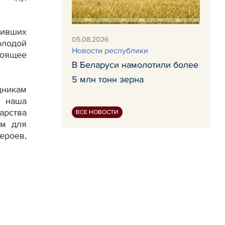
нивших
05.08.2026
олодой
Новости республики
тоящее
В Беларуси намолотили более
5 млн тонн зерна
дникам
 наша
арства
ВСЕ НОВОСТИ
ом для
ероев,