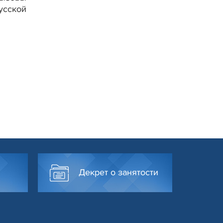
усской
Декрет о занятости