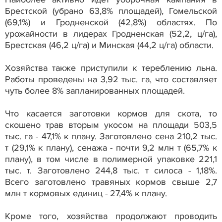
Брестской (убрано 63,8% площадей), Гомельской
(69,1%) и Гродненской (42,8%) областях. По
урожайности в лидерах Гродненская (52,2, ц/га),
Брестская (46,2 ц/га) и Минская (44,2 ц/га) области.
Хозяйства также приступили к тереблению льна.
Работы проведены на 3,92 тыс. га, что составляет
чуть более 8% запланированных площадей.
Что касается заготовки кормов для скота, то
скошено трав вторым укосом на площади 503,5
тыс. га - 47,1% к плану. Заготовлено сена 210,2 тыс.
т (29,1% к плану), сенажа - почти 9,2 млн т (65,7% к
плану), в том числе в полимерной упаковке 221,1
тыс. т. Заготовлено 244,8 тыс. т силоса - 1,18%.
Всего заготовлено травяных кормов свыше 2,7
млн т кормовых единиц - 27,4% к плану.
Кроме того, хозяйства продолжают проводить